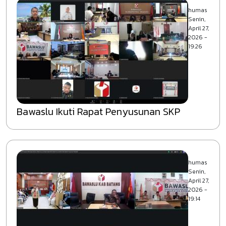
humas
Senin,
April 27,
2026 -
19:26
Bawaslu Ikuti Rapat Penyusunan SKP
humas
Senin,
April 27,
2026 -
19:14