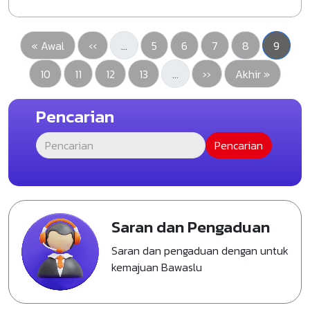
First page
Halaman sebelumnya
Pengawasan
Pengawasan
Pengawasan
Pengawasan
Halama
« Awal
‹‹
…
5
6
7
8
9
Pengawasan
Pengawasan
Pengawasan
Pengawasan
Halaman berikutnya
Last page
10
11
12
13
…
››
Akhir »
Pencarian
Saran dan Pengaduan
Saran dan pengaduan dengan untuk
kemajuan Bawaslu