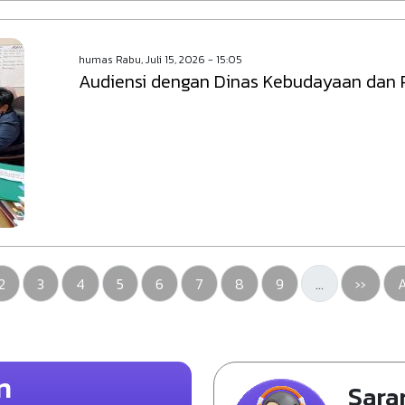
humas
Rabu, Juli 15, 2026 - 15:05
Audiensi dengan Dinas Kebudayaan dan 
an sekarang
Pengawasan
Pengawasan
Pengawasan
Pengawasan
Pengawasan
Pengawasan
Pengawasan
Pengawasan
Halaman
L
2
3
4
5
6
7
8
9
…
››
A
n
Sara