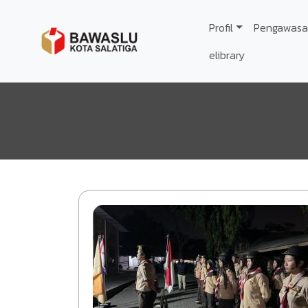
Lompat ke isi utama
Profil
Pengawasa
elibrary