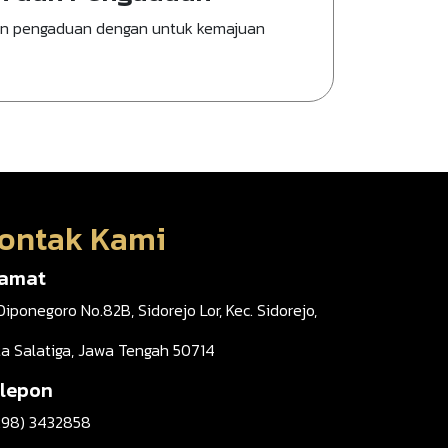
an pengaduan dengan untuk kemajuan
ontak Kami
lamat
 Diponegoro No.82B, Sidorejo Lor, Kec. Sidorejo,
ta Salatiga, Jawa Tengah 50714
lepon
298) 3432858