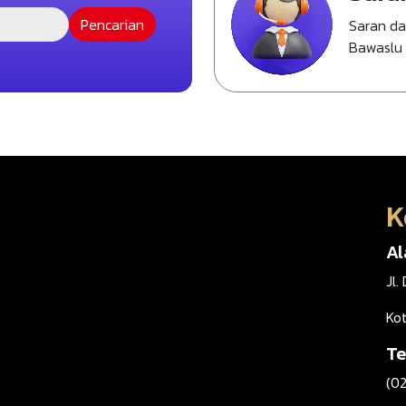
Saran d
Bawaslu
K
A
Jl.
Ko
Te
(0