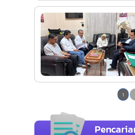
Halam
1
Pencaria