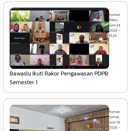
humas
Rabu,
Juni 24,
2026 -
15:24
Bawaslu Ikuti Rakor Pengawasan PDPB
Semester 1
humas
Jumat,
Juni 19,
2026 -