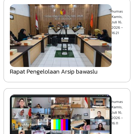
humas
Kamis,
Juli 16,
2026 -
16:21
Rapat Pengelolaan Arsip bawaslu
humas
Kamis,
Juli 16,
2026 -
16:11