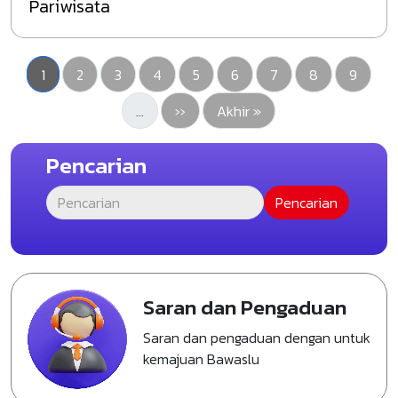
Pariwisata
Halaman sekarang
Pengawasan
Pengawasan
Pengawasan
Pengawasan
Pengawasan
Pengawasan
Pengawasan
Pengaw
1
2
3
4
5
6
7
8
9
Halaman berikutnya
Last page
…
››
Akhir »
Pencarian
Saran dan Pengaduan
Saran dan pengaduan dengan untuk
kemajuan Bawaslu